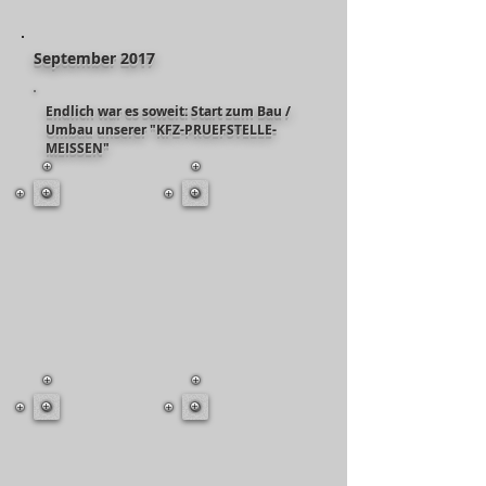
September 2017
Endlich war es soweit: Start zum Bau /
Umbau unserer "KFZ-PRUEFSTELLE-
MEISSEN"