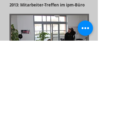
2013: Mitarbeiter-Treffen im ipm-Büro
Foto: ipm Kfz.-Sachverständige
Rasch wächst die Zahl der Mitarbeiter.
Aus Verpflichtung zu unserer
Unternehmens-Philosophie werden
erhebliche Aufwendungen für die
Ausbildung und Qualifizierung unserer
Belegschaft getätigt; denn: wir wollen uns
nicht nur als "KFZ-Sachverständige"
bezeichnen, wir möchten auch
Sachverstand in unserer täglichen Arbeit
unter Beweis stellen.
So wurden (und werden) unsere