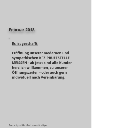
Februar 2018
Es ist geschafft:
Eröffnung unserer modernen und
sympathischen KFZ-PRUEFSTELLE-
MEISSEN - ab jetzt sind alle Kunden
herzlich willkommen, zu unseren
Öffnungszeiten - oder auch gern
individuell nach Vereinbarung.
Fotos: ipm Kfz.-Sachverständige